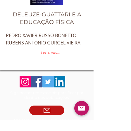
DELEUZE-GUATTARI E A
EDUCAÇÃO FÍSICA
PEDRO XAVIER RUSSO BONETTO
RUBENS ANTONIO GURGEL VIEIRA
Ler mais...
Siga nossas redes sociais para ficar por
dentro das publicações!
Use sempre nosso email oficial para
atendimento!
adm@rfbedit
ora.com