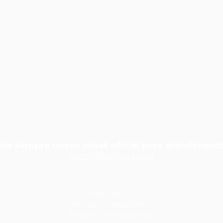
se sempre nosso email oficial para atendiment
adm@rfbedit
ora.com
RFB Editora
CNPJ 39.242.488/0001-07
Telefone: (91) 98566-1194