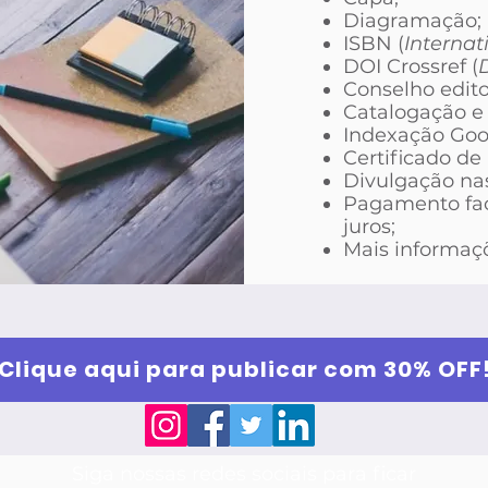
Diagramação;
ISBN (
Interna
DOI Crossref (
D
Conselho editor
Catalogação e 
Indexação Goo
Certificado de
Divulgação nas
Pagamento faci
juros;
Mais informa
Clique aqui para publicar com 30% OFF
Siga nossas redes sociais para ficar