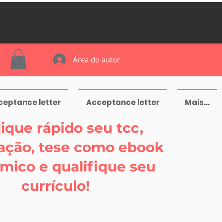
Área do autor
ceptance letter
Acceptance letter
Mais...
ique rápido seu tcc,
tação, tese como ebook
mico e qualifique seu
currículo!