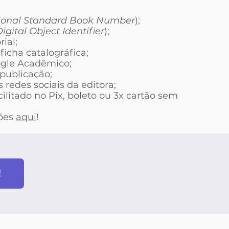
tional Standard Book Number
);
igital Object Identifier
);
ial;
ficha catalográfica;
gle Acadêmico;
 publicação;
 redes sociais da editora;
litado no Pix, boleto ou 3x cartão sem
ções
aqui
!
!