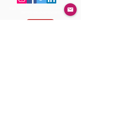
Siga nossas redes sociais para ficar por
dentro das publicações!
Use sempre nosso email oficial para
atendimento!
adm@rfbedit
ora.com
Política de Troca e Reembolso
Política de Entrega
Termo de Publicação
RFB Editora
CNPJ
39.242.488
/0001-07
Telefone:
(91) 98566-1194
Tv. Quintino Bocaiúva, 2301, Sala
713, Ed. Rogélio Fernandez Business
- Center, Batista Campos, Belém -
PA, CEP:
66045-315
©2020 RFB Editora
Todos os direitos reservados
Publicações online 24 horas!