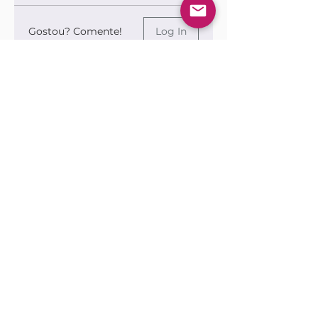
Gostou? Comente!
Log In
0.0 / 5 (0)
Queremos saber sua opinião sobre a publicação!
Share Your Thoughts
Be the first to write a comment.
Siga nossas redes sociais para ficar por
dentro das publicações!