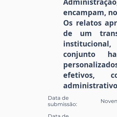
Administraç
encampam, no 
Os relatos ap
de um trans
instituciona
conjunto h
personalizad
efetivos, c
administrativo
Data de
Novemb
submissão
:
Data de