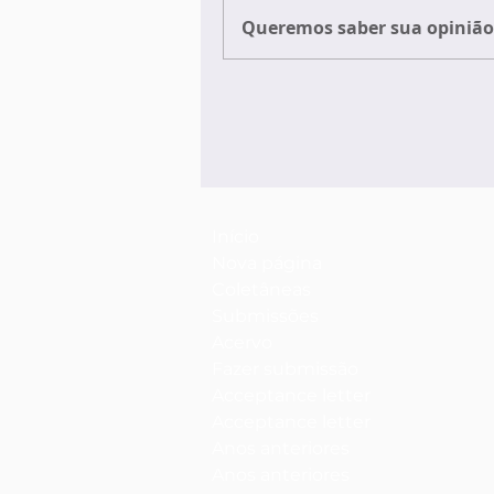
Queremos saber sua opinião 
Início
Nova página
Coletâneas
Submissões
Acervo
Fazer submissão
Acceptance letter
Acceptance letter
Anos anteriores
Anos anteriores