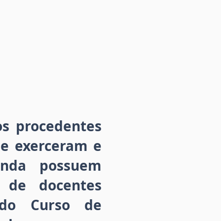
os procedentes
ue exerceram e
inda possuem
o de docentes
 do Curso de