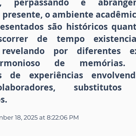
ão, perpassando e abran
presente, o ambiente acadêmic
resentados são históricos quant
correr de tempo existenci
l, revelando por diferentes 
armonioso de memórias. 
os de experiências envolvend
olaboradores, substituto
s.
er 18, 2025 at 8:22:06 PM