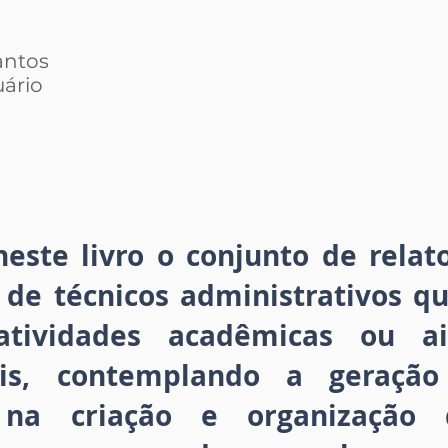
antos
uário
neste livro o conjunto de relat
 de técnicos administrativos q
 atividades acadêmicas ou a
ais, contemplando a geraçã
s na criação e organização