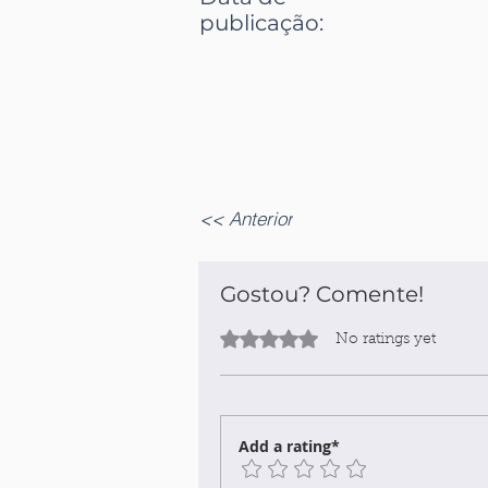
publicação
:
<< Anterior
Gostou? Comente!
Rated 0 out of 5 stars.
No ratings yet
Add a rating*