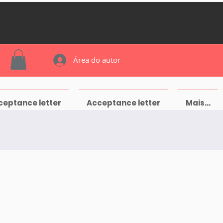
Área do autor
ceptance letter
Acceptance letter
Mais...