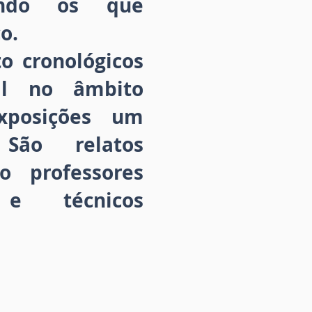
gendo os que
o.
o cronológicos
al no âmbito
exposições um
São relatos
o professores
s e técnicos