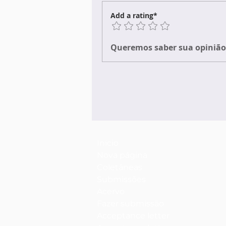
Add a rating*
Queremos saber sua opinião 
Início
Nova página
Coletâneas
Submissões
Acervo
Fazer submissão
Acceptance letter