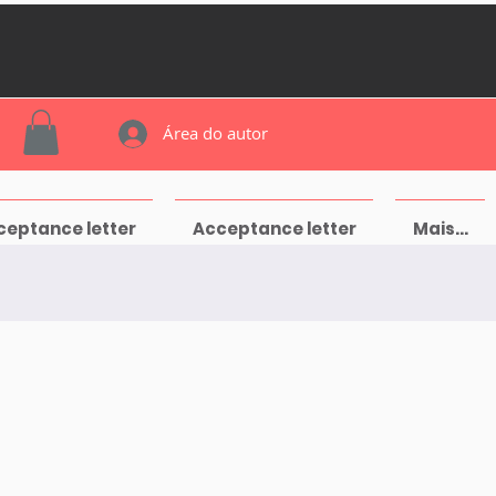
Área do autor
ceptance letter
Acceptance letter
Mais...