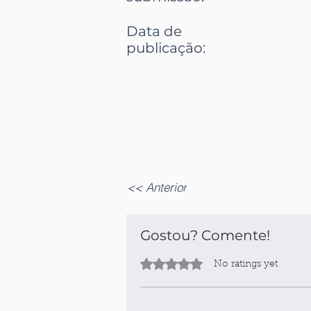
Data de
publicação
:
<< Anterior
Gostou? Comente!
Rated 0 out of 5 stars.
No ratings yet