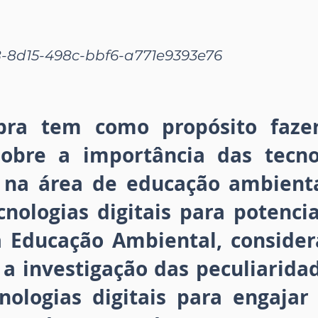
-8d15-498c-bbf6-a771e9393e76
bra tem como propósito faze
 sobre a importância das tecnol
 na área de educação ambient
nologias digitais para potencia
a Educação Ambiental, conside
 a investigação das peculiarid
nologias digitais para engajar