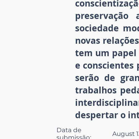
conscientiz
preservação 
sociedade mod
novas relações
tem um papel 
e conscientes 
serão de gra
trabalhos ped
interdisciplin
despertar o in
Data de
August 1
submissão
: