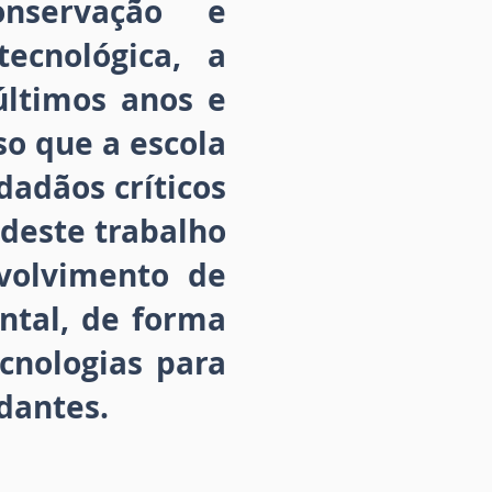
onservação e
ecnológica, a
últimos anos e
so que a escola
adãos críticos
 deste trabalho
volvimento de
ntal, de forma
ecnologias para
dantes.