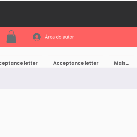
Área do autor
ceptance letter
Acceptance letter
Mais...