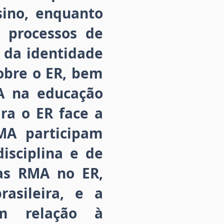
sino, enquanto
 processos de
 da identidade
sobre o ER, bem
MA na educação
ra o ER face a
RMA participam
isciplina e de
s RMA no ER,
rasileira, e a
em relação à