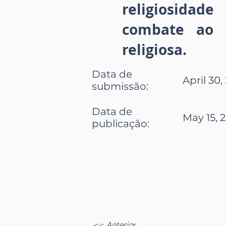
religiosidad
combate ao r
religiosa.
Data de
April 30,
submissão
:
Data de
May 15, 
publicação
:
<< Anterior