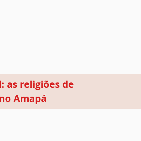
: as religiões de
r no Amapá