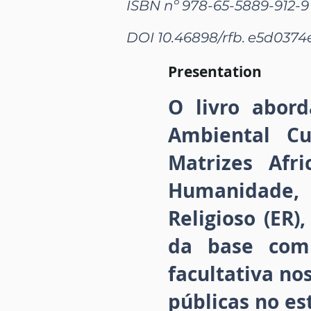
ISBN nº 978-65-5889-912-9
DOI 10.46898/rfb.
e5d0374e
Presentation
O livro abord
Ambiental Cu
Matrizes Afr
Humanidade, 
Religioso (ER
da base comu
facultativa no
públicas no es