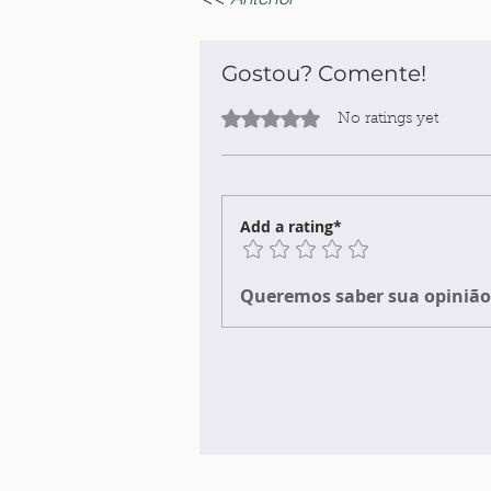
Gostou? Comente!
Rated 0 out of 5 stars.
No ratings yet
Add a rating*
Queremos saber sua opinião 