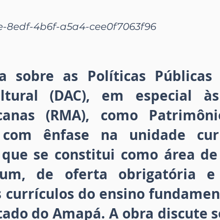
-8edf-4b6f-a5a4-cee0f7063f96
a sobre as Políticas Públicas 
ltural (DAC), em especial às
icanas (RMA), como Patrimôni
com ênfase na unidade curr
), que se constitui como área d
m, de oferta obrigatória e
s currículos do ensino fundamen
tado do Amapá. A obra discute 