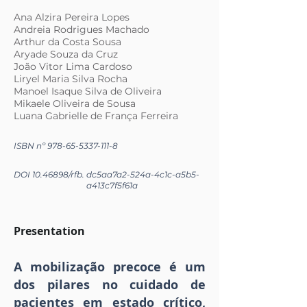
Ana Alzira Pereira Lopes
Andreia Rodrigues Machado
Arthur da Costa Sousa
Aryade Souza da Cruz
João Vitor Lima Cardoso
Liryel Maria Silva Rocha
Manoel Isaque Silva de Oliveira
Mikaele Oliveira de Sousa
Luana Gabrielle de França Ferreira
ISBN nº
978-65-5337-111-8
DOI
10.46898
/rfb.
dc5aa7a2-524a-4c1c-a5b5-
a413c7f5f61a
Presentation
A mobilização precoce é um
dos pilares no cuidado de
pacientes em estado crítico,