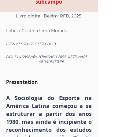
subcampo
Livro digital, Belém: RFB, 2025
Leticia Cristina Lima Moraes
ISBN nº
978-65-5337-086-9
DOI
10.46898
/rfb.
87ed6d80-8155-4573-bd8f-
48040f477d9f
Presentation
A Sociologia do Esporte na
América Latina começou a se
estruturar a partir dos anos
1980, mas ainda é incipiente o
reconhecimento dos estudos