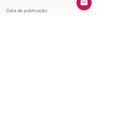
Data de
publicação
:
November 7, 2025 at 4:00:00 PM
Download
<< Anterior
Próximo >>
Gostou? Comente!
Log In
0.0 / 5 (0)