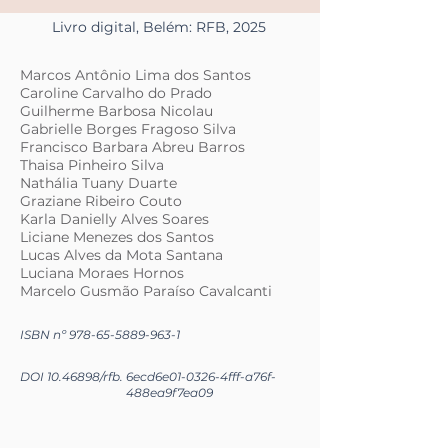
Livro digital, Belém: RFB, 2025
Marcos Antônio Lima dos Santos
Caroline Carvalho do Prado
Guilherme Barbosa Nicolau
Gabrielle Borges Fragoso Silva
Francisco Barbara Abreu Barros
Thaisa Pinheiro Silva
Nathália Tuany Duarte
Graziane Ribeiro Couto
Karla Danielly Alves Soares
Liciane Menezes dos Santos
Lucas Alves da Mota Santana
Luciana Moraes Hornos
Marcelo Gusmão Paraíso Cavalcanti
ISBN nº
978-65-5889-963-1
DOI
10.46898
/rfb.
6ecd6e01-0326-4fff-a76f-
488ea9f7ea09