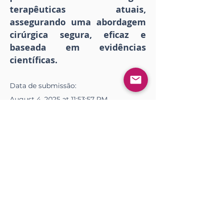
terapêuticas atuais,
assegurando uma abordagem
cirúrgica segura, eficaz e
baseada em evidências
científicas.
Data de
submissão
:
August 4, 2025 at 11:53:57 PM
Data de
publicação
:
September 9, 2025 at 1:45:00 PM
Download