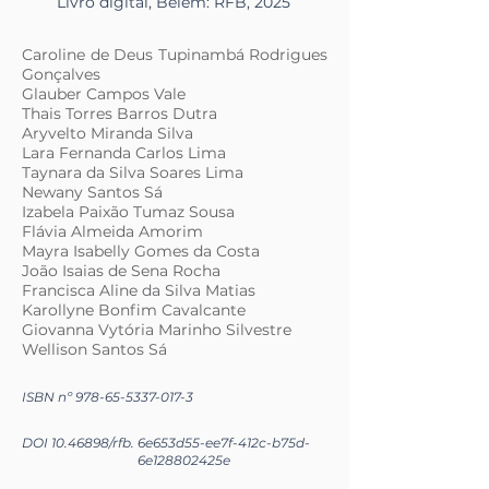
Livro digital, Belém: RFB, 2025
Caroline de Deus Tupinambá Rodrigues
Gonçalves
Glauber Campos Vale
Thais Torres Barros Dutra
Aryvelto Miranda Silva
Lara Fernanda Carlos Lima
Taynara da Silva Soares Lima
Newany Santos Sá
Izabela Paixão Tumaz Sousa
Flávia Almeida Amorim
Mayra Isabelly Gomes da Costa
João Isaias de Sena Rocha
Francisca Aline da Silva Matias
Karollyne Bonfim Cavalcante
Giovanna Vytória Marinho Silvestre
Wellison Santos Sá
ISBN nº
978-65-5337-017-3
DOI
10.46898
/rfb.
6e653d55-ee7f-412c-b75d-
6e128802425e