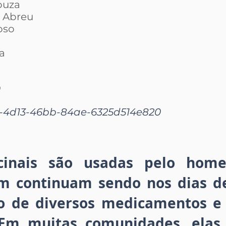
ouza
e Abreu
oso
a
9
c-4d13-46bb-84ae-6325d514e820
icinais são usadas pelo hom
im continuam sendo nos dias 
o de diversos medicamentos e 
 Em muitas comunidades, elas