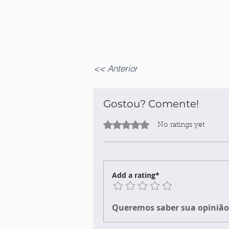
<< Anterior
Gostou? Comente!
Rated 0 out of 5 stars.
No ratings yet
Add a rating*
Queremos saber sua opinião 