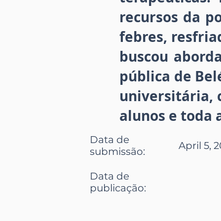
recursos da p
febres, resfri
buscou aborda
pública de Bel
universitária,
alunos e toda 
Data de
April 5, 
submissão
:
Data de
publicação
: