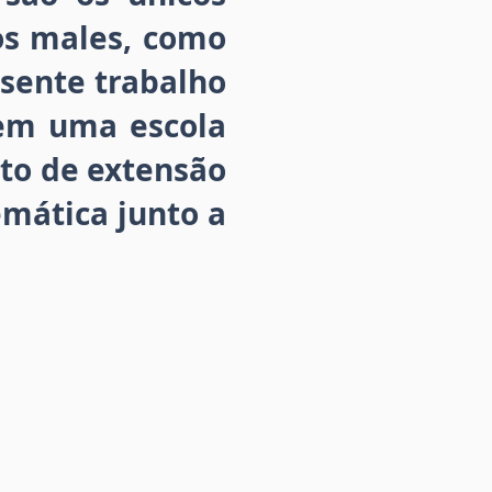
os males, como
esente trabalho
nem uma escola
eto de extensão
emática junto a