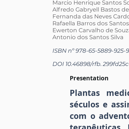
Marcio Henrique Santos S
Alfredo Gabryell Bastos d
Fernanda das Neves Card
Rafaella Barros dos Santos
Ewerton Carvalho de Souz
Antonio dos Santos Silva
ISBN nº 978-65-5889-925-
DOI 10.46898/rfb.
299fd25
Presentation
Plantas med
séculos e ass
com o advent
terapêuticas.