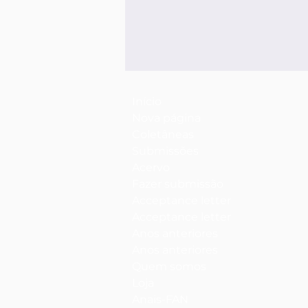
Início
Nova página
Coletâneas
Submissões
Acervo
Fazer submissão
Acceptance letter
Acceptance letter
Anos anteriores
Anos anteriores
Quem somos
Loja
Anais-FAN