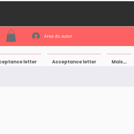
Área do autor
ceptance letter
Acceptance letter
Mais...