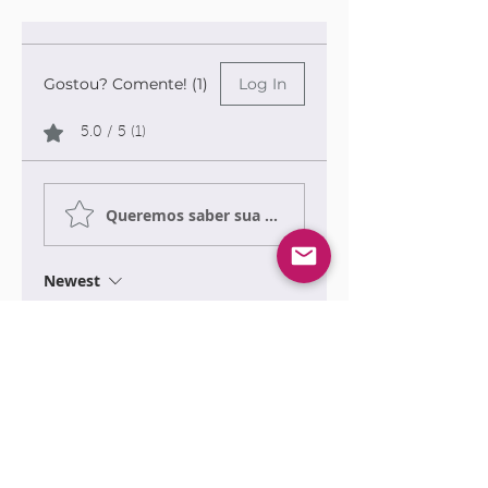
Gostou? Comente! (1)
Log In
5.0 / 5 (1)
Queremos saber sua opinião sobre a publicação!
Newest
Elza Uchoa
May 05
Rated 5 out of 5 stars.
Que material incrível. Didático, 
Lúdico e com o mais alto nível de 
rigor científico dedicado a sua 
elaboração. Parabéns a equipe, 