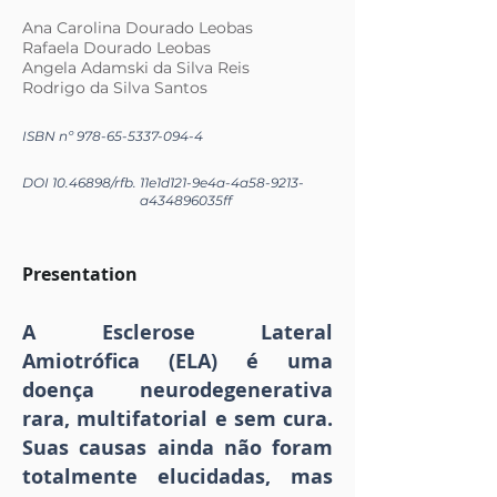
Ana Carolina Dourado Leobas
Rafaela Dourado Leobas
Angela Adamski da Silva Reis
Rodrigo da Silva Santos
ISBN nº
978-65-5337-094-4
DOI
10.46898
/rfb.
11e1d121-9e4a-4a58-9213-
a434896035ff
Presentation
A Esclerose Lateral
Amiotrófica (ELA) é uma
doença neurodegenerativa
rara, multifatorial e sem cura.
Suas causas ainda não foram
totalmente elucidadas, mas