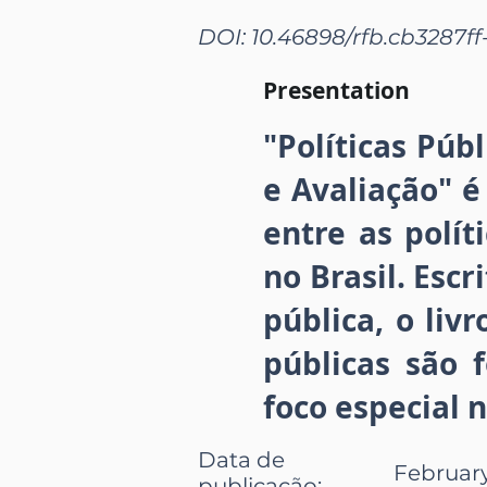
DOI: 10.46898/rfb.
cb3287ff
Presentation
"Políticas Públ
e Avaliação" 
entre as polít
no Brasil. Esc
pública, o liv
públicas são 
foco especial 
Data de
February
publicação
: