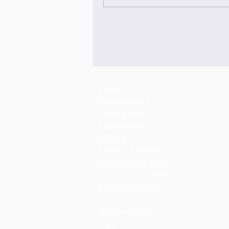
Início
Nova página
Coletâneas
Submissões
Acervo
Fazer submissão
Acceptance letter
Acceptance letter
Anos anteriores
Anos anteriores
Quem somos
Loja