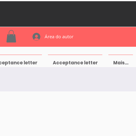
Área do autor
ceptance letter
Acceptance letter
Mais...