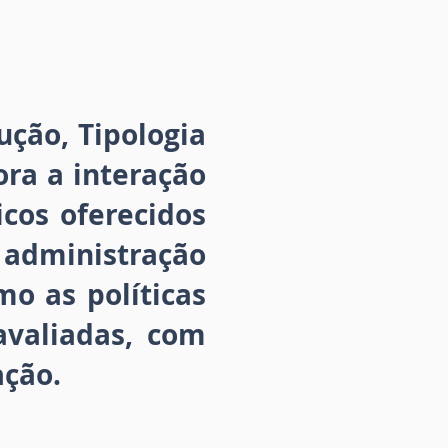
rução, Tipologia
ra a interação
icos oferecidos
a administração
mo as políticas
avaliadas, com
ação.