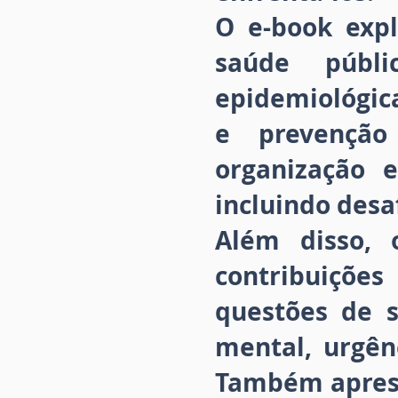
O e-book expl
saúde públi
epidemiológica
e prevenção
organização 
incluindo desa
Além disso, 
contribuiçõe
questões de 
mental, urgên
Também aprese