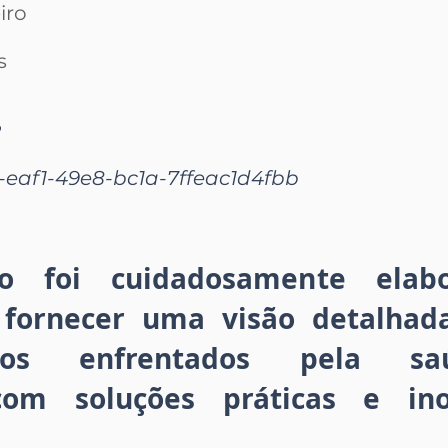
iro
a
s
2
-eaf1-49e8-bc1a-7ffeac1d4fbb
ão foi cuidadosamente ela
 fornecer uma visão detalhad
eos enfrentados pela sa
com soluções práticas e ino