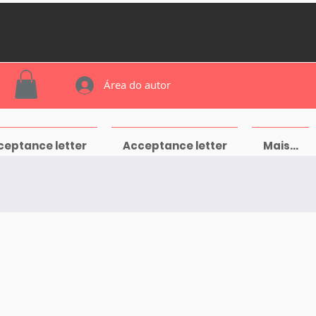
Área do autor
ceptance letter
Acceptance letter
Mais...