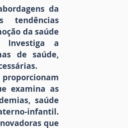
 abordagens da
s tendências
omoção da saúde
 Investiga a
mas de saúde,
cessárias.
 proporcionam
ue examina as
demias, saúde
erno-infantil.
inovadoras que