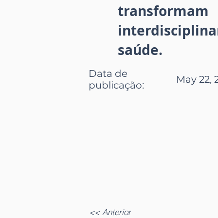
transformam
interdiscipli
saúde.
Data de
May 22, 
publicação
:
<< Anterior