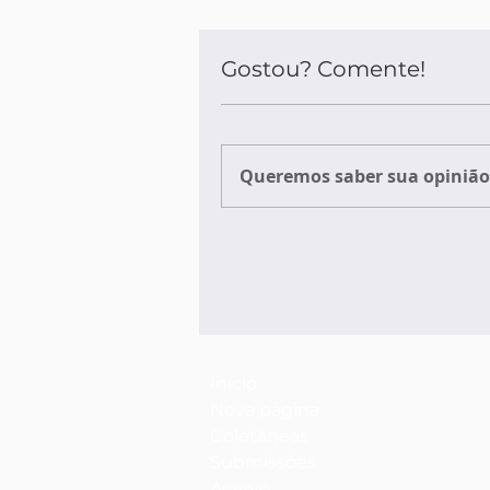
Gostou? Comente!
Queremos saber sua opinião 
Início
Nova página
Coletâneas
Submissões
Acervo