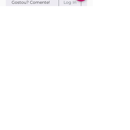
Gostou? Comente!
Log In
Queremos saber sua opinião sobre a publicação!
Share Your Thoughts
Be the first to write a comment.
Siga nossas redes sociais para ficar por
dentro das publicações!
Use sempre nosso email oficial para
atendimento!
adm@rfbedit
ora.com