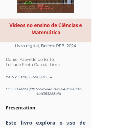
Vídeos no ensino de Ciências e
Matemática
Livro digital, Belém: RFB, 2024
Daniel Azevedo de Brito
Leiliane Frota Correia Lima
ISBN nº
978-65-5889-821-4
DOI:
10.46898
/rfb.
955e5e4c-01a8-40ce-8f8c-
4bb383283bfa
Presentation
Este livro explora o uso de