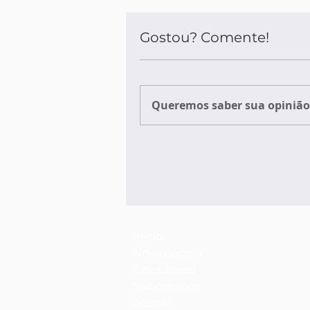
Gostou? Comente!
Queremos saber sua opinião 
Início
Nova página
Coletâneas
Submissões
Acervo