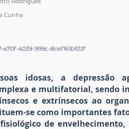
tto Rodrigues
a Cunha
-e70f-4039-999c-8cef161b103f
ssoas idosas, a depressão a
plexa e multifatorial, sendo i
rínsecos e extrínsecos ao org
ituem-se como importantes fato
ofisiológico de envelhecimento,