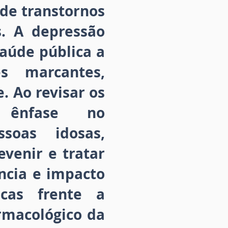
 de transtornos
s. A depressão
aúde pública a
es marcantes,
. Ao revisar os
 ênfase no
soas idosas,
evenir e tratar
ância e impacto
icas frente a
rmacológico da