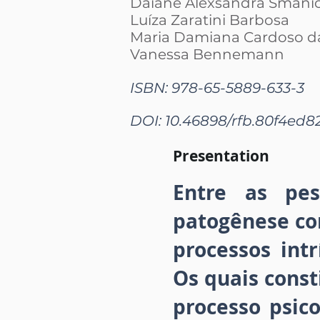
Daiane Alexsandra Smanio
Luíza Zaratini Barbosa
Maria Damiana Cardoso d
Vanessa Bennemann
ISBN: 978-65-5889-633-3
DOI: 10.46898/rfb.
80f4ed82
Presentation
Entre as pe
patogênese com
processos int
Os quais const
processo psic