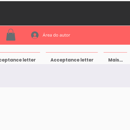
Área do autor
ceptance letter
Acceptance letter
Mais...