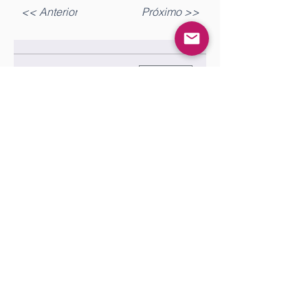
<< Anterior
Próximo >>
Gostou? Comente!
Log In
Queremos saber sua opinião sobre a publicação!
Share Your Thoughts
Be the first to write a comment.
Siga nossas redes sociais para ficar por
dentro das publicações!