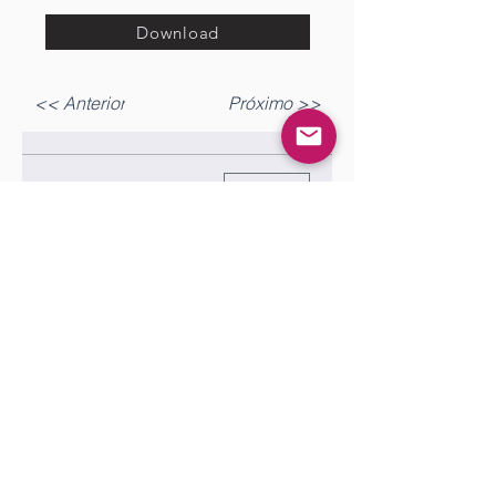
Download
<< Anterior
Próximo >>
Gostou? Comente!
Log In
0.0 / 5 (0)
Queremos saber sua opinião sobre a publicação!
Share Your Thoughts
Be the first to write a comment.