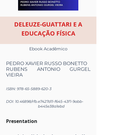
DELEUZE-GUATTARI E A
EDUCAÇÃO FÍSICA
Ebook Acadêmico
PEDRO XAVIER RUSSO BONETTO
RUBENS ANTONIO GURGEL
VIEIRA
ISBN:
978-65-5889-620-3
DOI:
10.46898
/rfb.
e7427d11-f645-43f1-9abb-
b445e38a1ebd
Presentation