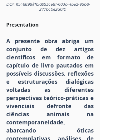
DOI:
10.46898
/rfb.
d993ce8f-603c-4be2-95b8-
277bcbe2a0f0
Presentation
A presente obra abriga um
conjunto de dez artigos
científicos em formato de
capítulo de livro pautados em
possíveis discussões, reflexões
e estruturações dialógicas
voltadas as diferentes
perspectivas teórico-práticas e
vivenciais defronte das
ciências animais na
contemporaneidade,
abarcando óticas
contemplativas, análises de