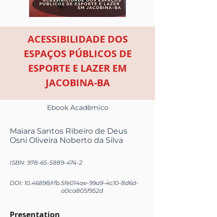
ACESSIBILIDADE DOS
ESPAÇOS PÚBLICOS DE
ESPORTE E LAZER EM
JACOBINA-BA
Ebook Acadêmico
Maiara Santos Ribeiro de Deus
Osni Oliveira Noberto da Silva
ISBN:
978-65-5889-474-2
DOI:
10.46898
/rfb.
5fe014ae-99a9-4c10-8d6d-
a0ca805f952d
Presentation