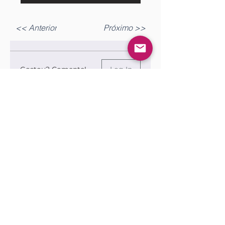
<< Anterior
Próximo >>
Gostou? Comente!
Log In
0.0 / 5 (0)
Queremos saber sua opinião sobre a publicação!
Share Your Thoughts
Be the first to write a comment.