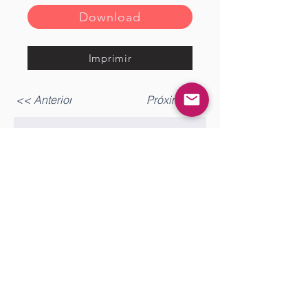
Download
Imprimir
<< Anterior
Próximo >>
Gostou? Comente!
Log In
0.0 / 5 (0)
Queremos saber sua opinião sobre a publicação!
Share Your Thoughts
Be the first to write a comment.