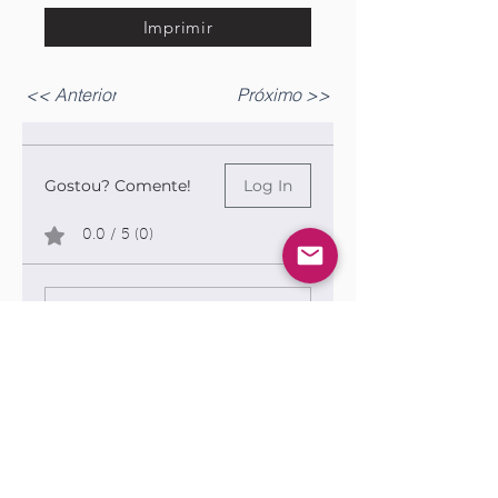
Imprimir
<< Anterior
Próximo >>
Gostou? Comente!
Log In
0.0 / 5 (0)
Queremos saber sua opinião sobre a publicação!
Share Your Thoughts
Be the first to write a comment.