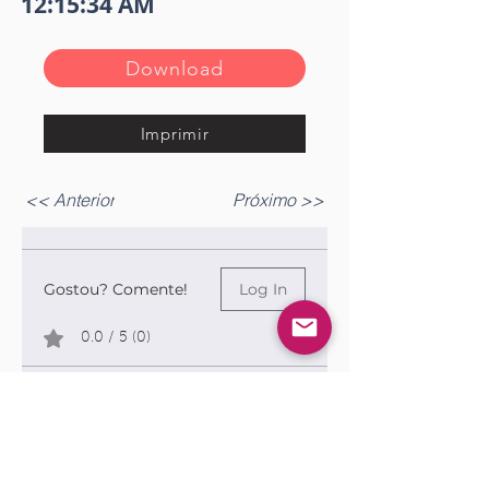
12:15:34 AM
Download
Imprimir
<< Anterior
Próximo >>
Gostou? Comente!
Log In
0.0 / 5 (0)
Queremos saber sua opinião sobre a publicação!
Share Your Thoughts