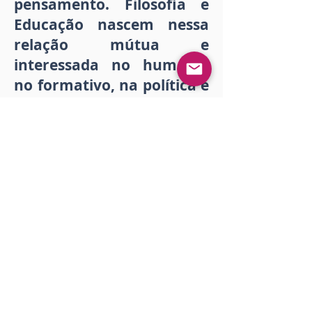
pensamento. Filosofia e
Educação nascem nessa
relação mútua e
interessada no humano,
no formativo, na política e
na ética.
Publication date:
August 4, 2022 at 12:51:45
PM
Download
Imprimir
<< Anterior
Próximo >>