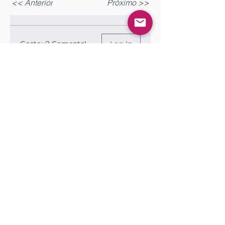
<< Anterior
Próximo >>
Gostou? Comente!
Log In
0.0 / 5 (0)
Queremos saber sua opinião sobre a publicação!
Share Your Thoughts
Be the first to write a comment.
Siga nossas redes sociais para ficar por
dentro das publicações!