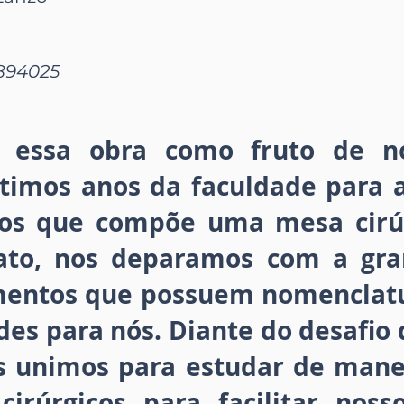
8894025
 essa obra como fruto de no
ltimos anos da faculdade para 
tos que compõe uma mesa cirúr
tato, nos deparamos com a gra
mentos que possuem nomenclatu
es para nós. Diante do desafio d
s unimos para estudar de manei
cirúrgicos para facilitar noss