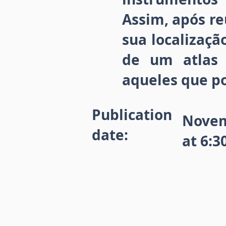
Assim, após re
sua localizaç
de um atlas 
aqueles que p
Publication
Novem
date:
at 6:3