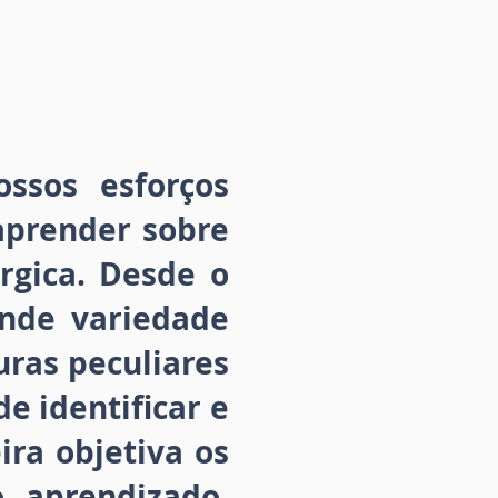
ssos esforços
aprender sobre
gica. Desde o
nde variedade
ras peculiares
e identificar e
ra objetiva os
o aprendizado.