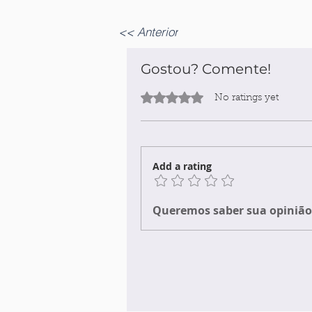
<< Anterior
Gostou? Comente!
Rated 0 out of 5 stars.
No ratings yet
Add a rating
Queremos saber sua opinião 