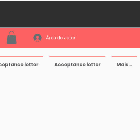
Área do autor
ceptance letter
Acceptance letter
Mais...