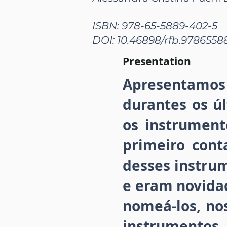
ISBN: 978-65-5889-402-5
DOI: 10.46898/rfb.978655
Presentation
Apresentamos
durantes os ú
os instrumen
primeiro con
desses instru
e eram novidad
nomeá-los, no
instrumentos 