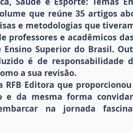
sica, Saúde e Esporte: Temas 
olume que reúne 35 artigos ab
isas e metodologias que tivera
 de professores e acadêmicos da
e Ensino Superior do Brasil. Ou
uzido é de responsabilidade d
omo a sua revisão.
 RFB Editora que proporcionou 
o e da mesma forma convidam
 embarcar na jornada fascin
.