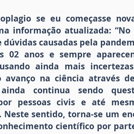
toplagio se eu começasse nov
 informação atualizada: “No 
 e dúvidas causadas pela pandem
os 02 anos e sempre aparec
ausando ainda mais incertezas
avanço na ciência através de
a ainda continua sendo ques
 por pessoas civis e até mes
. Neste sentido, torna-se um en
nhecimento científico por part