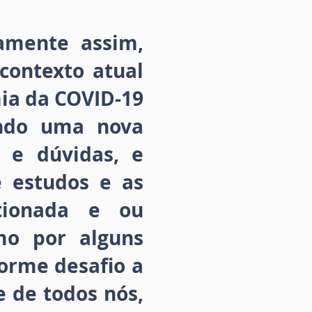
amente assim,
contexto atual
ia da COVID-19
endo uma nova
 e dúvidas, e
 estudos e as
tionada e ou
mo por alguns
orme desafio a
e de todos nós,