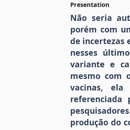
Presentation
Não seria au
porém com uma
de incertezas
nesses últim
variante e c
mesmo com o 
vacinas, el
referenciada
pesquisadores
produção do co