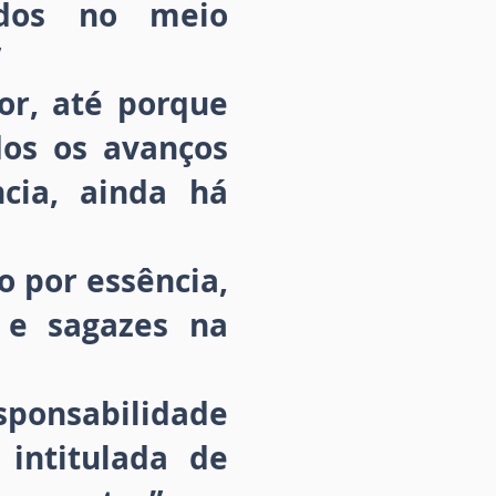
idos no meio
”
r, até porque
os os avanços
cia, ainda há
o por essência,
s e sagazes na
sponsabilidade
intitulada de