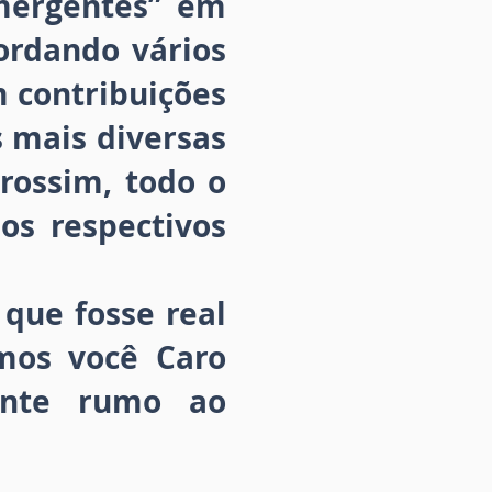
Emergentes” em
ordando vários
m contribuições
s mais diversas
trossim, todo o
os respectivos
que fosse real
os você Caro
ante rumo ao