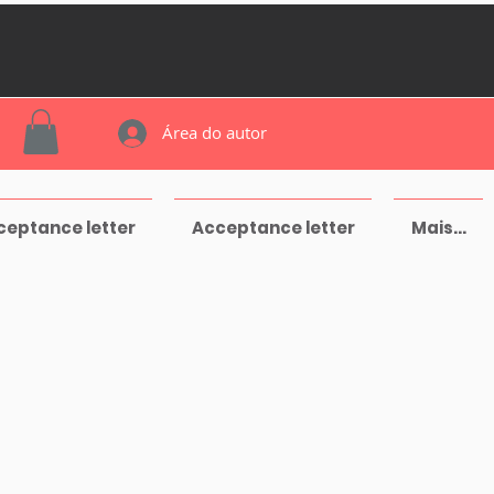
Área do autor
ceptance letter
Acceptance letter
Mais...