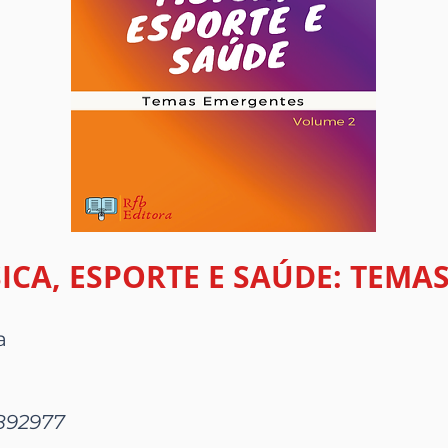
SICA, ESPORTE E SAÚDE: TEM
a
8892977