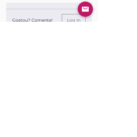
Gostou? Comente!
Log In
0.0 / 5 (0)
Queremos saber sua opinião sobre a publicação!
Share Your Thoughts
Be the first to write a comment.
Siga nossas redes sociais para ficar por
dentro das publicações!