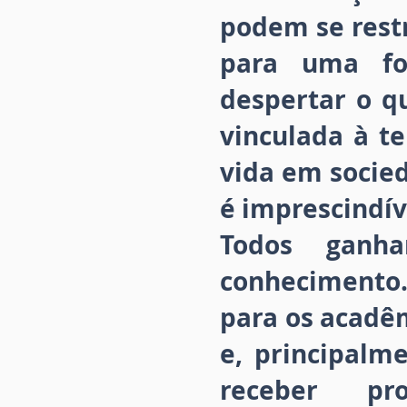
podem se restr
para uma for
despertar o q
vinculada à t
vida em socie
é imprescindív
Todos ganh
conhecimento.
para os acadê
e, principalm
receber pro