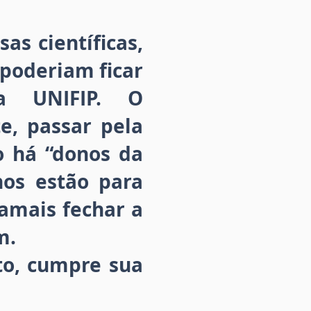
as científicas,
 poderiam ficar
ia UNIFIP. O
e, passar pela
ão há “donos da
hos estão para
jamais fechar a
m.
to, cumpre sua