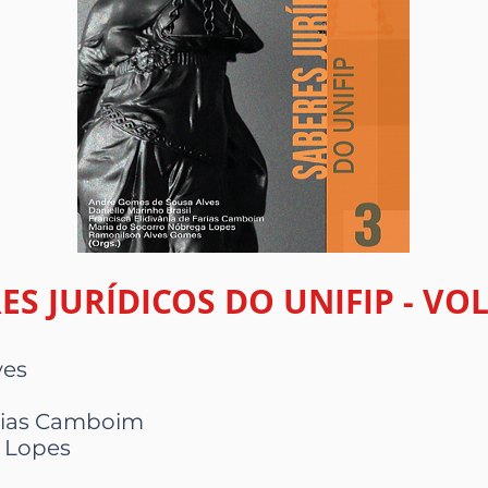
ES JURÍDICOS DO UNIFIP - VO
ves
arias Camboim
 Lopes