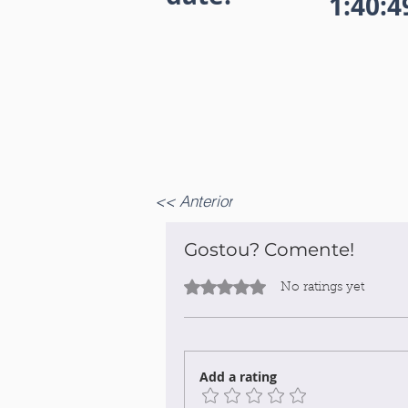
1:40:
<< Anterior
Gostou? Comente!
Rated 0 out of 5 stars.
No ratings yet
Add a rating