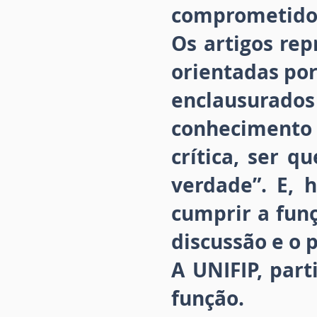
comprometidos
Os artigos rep
orientadas por
enclausurad
conhecimento 
crítica, ser q
verdade”. E, 
cumprir a funç
discussão e o
A UNIFIP, par
função.