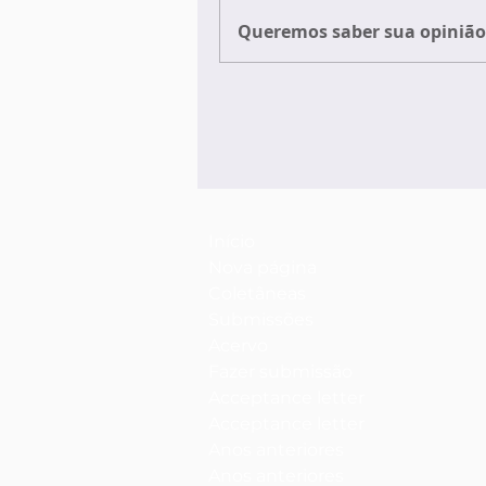
Queremos saber sua opinião 
Início
Nova página
Coletâneas
Submissões
Acervo
Fazer submissão
Acceptance letter
Acceptance letter
Anos anteriores
Anos anteriores