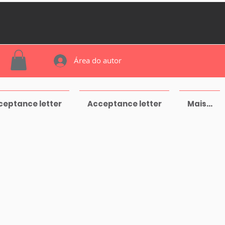
Área do autor
ceptance letter
Acceptance letter
Mais...