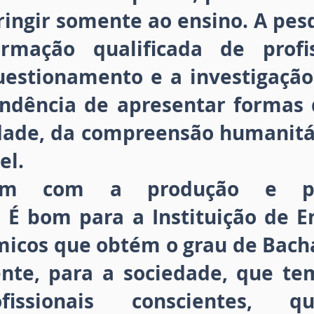
ingir somente ao ensino. A pesq
mação qualificada de profis
uestionamento e a investigação.
endência de apresentar formas
dade, da compreensão humanitári
el.
am com a produção e pu
 É bom para a Instituição de En
micos que obtém o grau de Bacha
ente, para a sociedade, que te
fissionais conscientes, qu