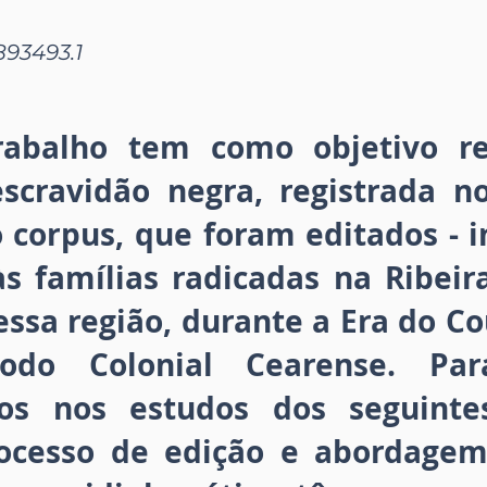
893493.1
rabalho tem como objetivo ref
scravidão negra, registrada 
corpus, que foram editados - i
s famílias radicadas na Ribeira
sa região, durante a Era do Co
odo Colonial Cearense. Par
s nos estudos dos seguinte
ocesso de edição e abordagem 