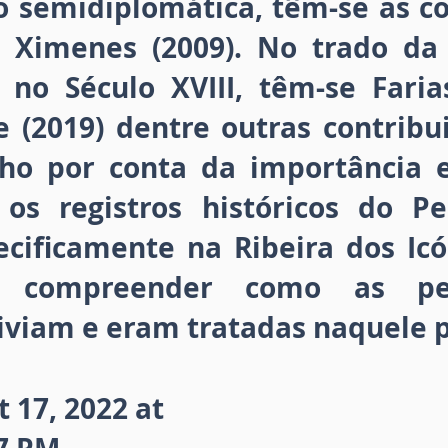
o semidiplomática, têm-se as c
e Ximenes (2009). No trado da
o Século XVIII, têm-se Farias
e (2019) dentre outras contribui
lho por conta da importância
e os registros históricos do Pe
cificamente na Ribeira dos Icó
 compreender como as pe
iviam e eram tratadas naquele 
 17, 2022 at