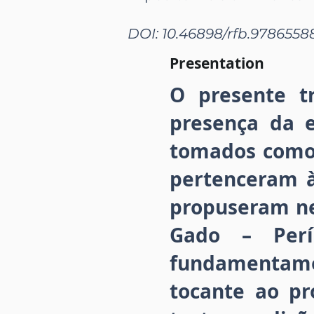
DOI: 10.46898/rfb.9786558
Presentation
O presente t
presença da e
tomados como 
pertenceram à
propuseram nes
Gado – Perí
fundamentamo
tocante ao pr