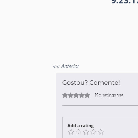
9:23:
<< Anterior
Gostou? Comente!
Rated 0 out of 5 stars.
No ratings yet
Add a rating