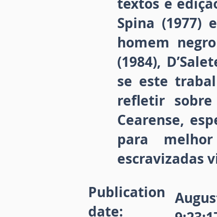
textos e ediçã
Spina (1977) 
homem negro n
(1984), D’Salet
se este traba
refletir sobr
Cearense, espe
para melhor
escravizadas v
Publication
August
date: