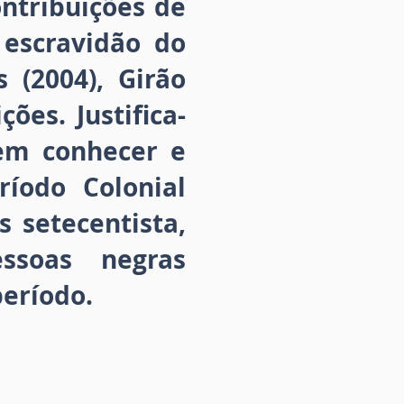
ontribuições de
 escravidão do
 (2004), Girão
ções. Justifica-
 em conhecer e
ríodo Colonial
s setecentista,
ssoas negras
período.