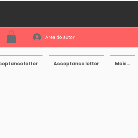
Área do autor
ceptance letter
Acceptance letter
Mais...