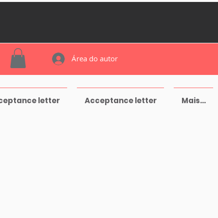
Área do autor
ceptance letter
Acceptance letter
Mais...