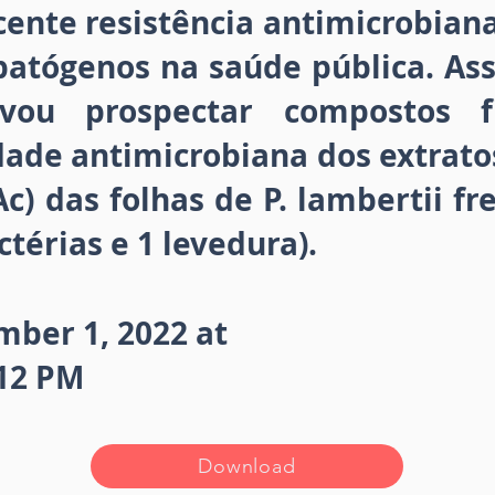
cente resistência antimicrobia
patógenos na saúde pública. As
ivou prospectar compostos f
idade antimicrobiana dos extratos
Ac) das folhas de P. lambertii fr
térias e 1 levedura).
mber 1, 2022 at
:12 PM
Download