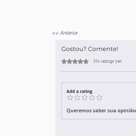
<< Anterior
Gostou? Comente!
Rated 0 out of 5 stars.
No ratings yet
Add a rating
Queremos saber sua opinião 