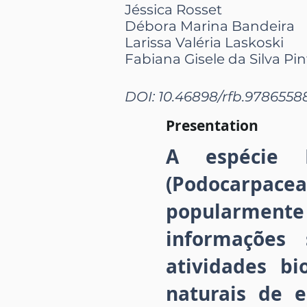
Jéssica Rosset
Débora Marina Bandeira
Larissa Valéria Laskoski
Fabiana Gisele da Silva Pi
DOI: 10.46898/rfb.9786558
Presentation
A espécie P
(Podocarpacea
popularmen
informações 
atividades bi
naturais de e