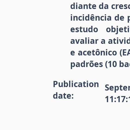
diante da cres
incidência de 
estudo objet
avaliar a ativ
e acetônico (E
padrões (10 bac
Publication
Septe
date:
11:17