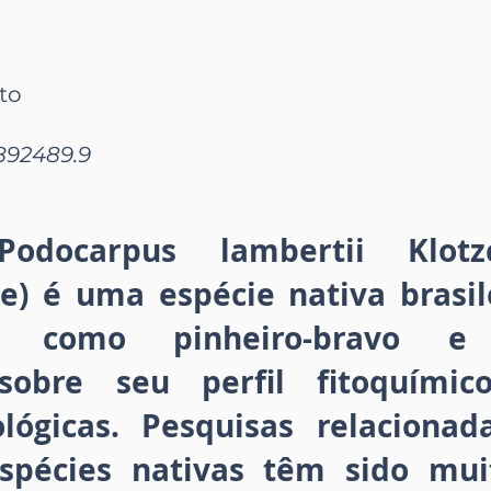
nto
892489.9
odocarpus lambertii Klot
e) é uma espécie nativa brasil
te como pinheiro-bravo e
sobre seu perfil fitoquímic
ológicas. Pesquisas relacionad
spécies nativas têm sido mui