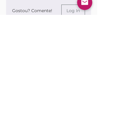
Gostou? Comente!
Log In
0.0 / 5 (0)
Queremos saber sua opinião sobre a publicação!
Share Your Thoughts
Be the first to write a comment.
Siga nossas redes sociais para ficar por
dentro das publicações!
Use sempre nosso email oficial para