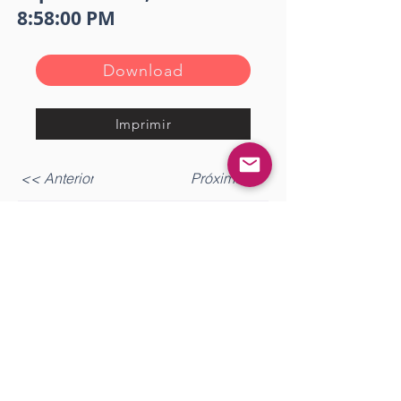
8:58:00 PM
Download
Imprimir
<< Anterior
Próximo >>
Gostou? Comente!
Log In
0.0 / 5 (0)
Queremos saber sua opinião sobre a publicação!