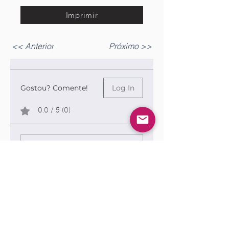
Imprimir
<< Anterior
Próximo >>
Gostou? Comente!
Log In
0.0 / 5 (0)
Queremos saber sua opinião sobre a publicação!
Share Your Thoughts
Be the first to write a comment.