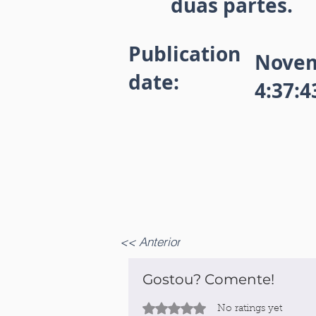
duas partes.
Publication
Novem
date:
4:37:
<< Anterior
Gostou? Comente!
Rated 0 out of 5 stars.
No ratings yet