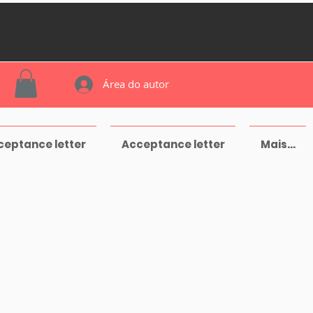
Área do autor
ceptance letter
Acceptance letter
Mais...