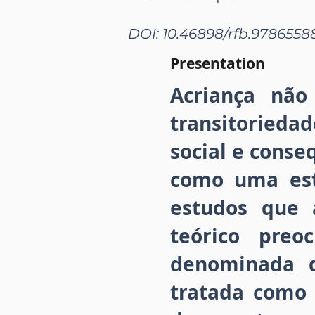
DOI: 10.46898/rfb.9786558
Presentation
Acriança nã
transitorieda
social e conseq
como uma est
estudos que 
teórico pre
denominada d
tratada como 