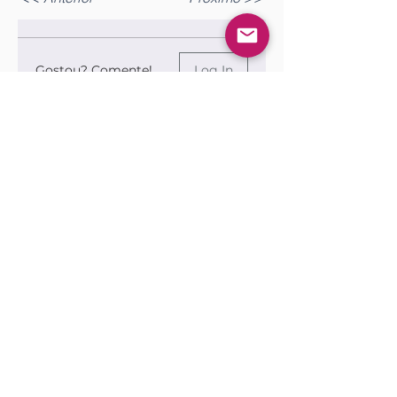
Gostou? Comente!
Log In
0.0 / 5 (0)
Queremos saber sua opinião sobre a publicação!
Share Your Thoughts
Be the first to write a comment.
Siga nossas redes sociais para ficar por
dentro das publicações!