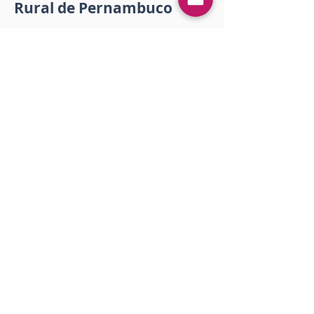
Rural de Pernambuco
Publication date:
February 28, 2022 at
5:32:49 PM
Download
Imprimir
<< Anterior
Próximo >>
Gostou? Comente!
Log In
0.0 / 5 (0)