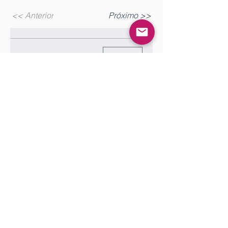
<< Anterior
Próximo >>
Gostou? Comente!
Log In
0.0 / 5 (0)
Queremos saber sua opinião sobre a publicação!
Share Your Thoughts
Be the first to write a comment.
Siga nossas redes sociais para ficar por
dentro das publicações!