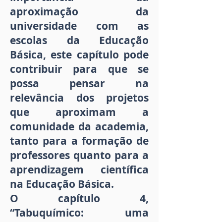
aproximação da
universidade com as
escolas da Educação
Básica, este capítulo pode
contribuir para que se
possa pensar na
relevância dos projetos
que aproximam a
comunidade da academia,
tanto para a formação de
professores quanto para a
aprendizagem científica
na Educação Básica.
O capítulo 4,
“Tabuquímico: uma