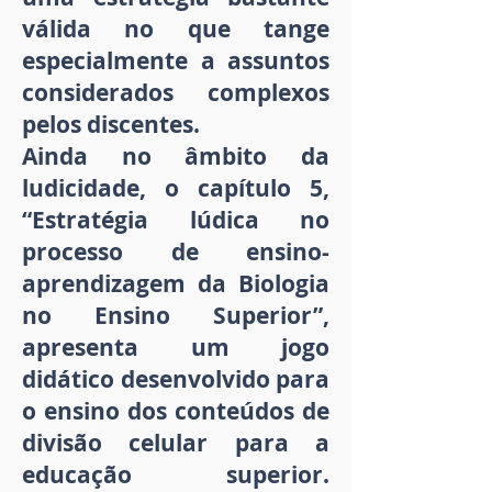
válida no que tange
especialmente a assuntos
considerados complexos
pelos discentes.
Ainda no âmbito da
ludicidade, o capítulo 5,
“Estratégia lúdica no
processo de ensino-
aprendizagem da Biologia
no Ensino Superior”,
apresenta um jogo
didático desenvolvido para
o ensino dos conteúdos de
divisão celular para a
educação superior.