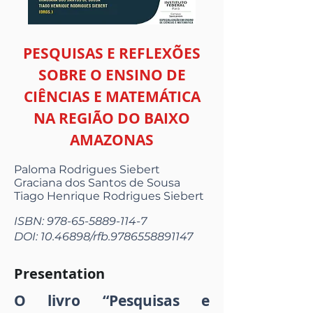
PESQUISAS E REFLEXÕES
SOBRE O ENSINO DE
CIÊNCIAS E MATEMÁTICA
NA REGIÃO DO BAIXO
AMAZONAS
Paloma Rodrigues Siebert
Graciana dos Santos de Sousa
Tiago Henrique Rodrigues Siebert
ISBN:
978-65-5889-114-7
DOI:
10.46898
/rfb.9786558891147
Presentation
O livro “Pesquisas e