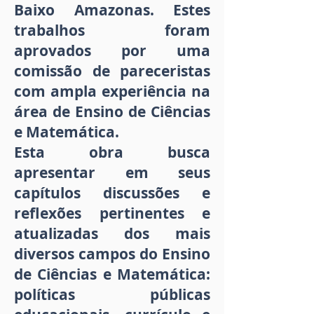
Baixo Amazonas. Estes
trabalhos foram
aprovados por uma
comissão de pareceristas
com ampla experiência na
área de Ensino de Ciências
e Matemática.
Esta obra busca
apresentar em seus
capítulos discussões e
reflexões pertinentes e
atualizadas dos mais
diversos campos do Ensino
de Ciências e Matemática:
políticas públicas