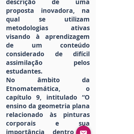
descrição de uma
proposta inovadora, na
qual se utilizam
metodologias ativas
visando à aprendizagem
de um conteúdo
considerado de difícil
assimilação pelos
estudantes.
No âmbito da
Etnomatemática, o
capítulo 9, intitulado “O
ensino da geometria plana
relacionado às pinturas
corporais e sua
importância dentro do