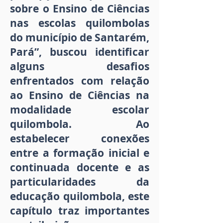
sobre o Ensino de Ciências
nas escolas quilombolas
do município de Santarém,
Pará”, buscou identificar
alguns desafios
enfrentados com relação
ao Ensino de Ciências na
modalidade escolar
quilombola. Ao
estabelecer conexões
entre a formação inicial e
continuada docente e as
particularidades da
educação quilombola, este
capítulo traz importantes