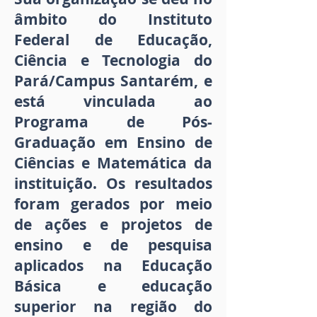
âmbito do Instituto
Federal de Educação,
Ciência e Tecnologia do
Pará/Campus Santarém, e
está vinculada ao
Programa de Pós-
Graduação em Ensino de
Ciências e Matemática da
instituição. Os resultados
foram gerados por meio
de ações e projetos de
ensino e de pesquisa
aplicados na Educação
Básica e educação
superior na região do