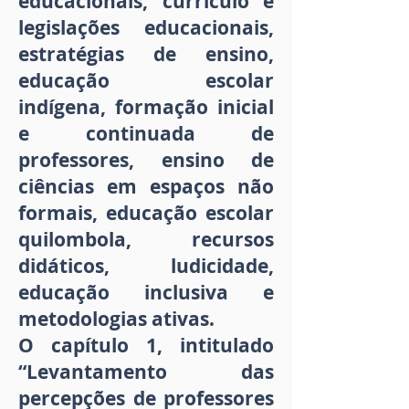
educacionais, currículo e
legislações educacionais,
estratégias de ensino,
educação escolar
indígena, formação inicial
e continuada de
professores, ensino de
ciências em espaços não
formais, educação escolar
quilombola, recursos
didáticos, ludicidade,
educação inclusiva e
metodologias ativas.
O capítulo 1, intitulado
“Levantamento das
percepções de professores