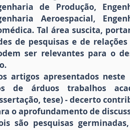
genharia de Produção, Engen
enharia Aeroespacial, Engenh
omédica. Tal área suscita, port
des de pesquisas e de relações
odem ser relevantes para o de
o.
s artigos apresentados neste 
os de árduos trabalhos aca
ssertação, tese) - decerto cont
ara o aprofundamento de discuss
ois são pesquisas germinadas, 