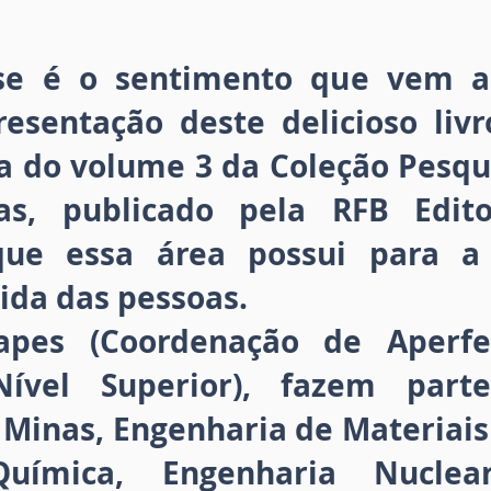
Esse é o sentimento que vem 
resentação deste delicioso liv
ta do volume 3 da Coleção Pesq
as, publicado pela RFB Edit
que essa área possui para 
ida das pessoas.
apes (Coordenação de Aperfe
ível Superior), fazem part
Minas, Engenharia de Materiais
Química, Engenharia Nuclear