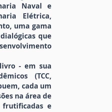
haria Naval e
aria Elétrica,
anto, uma gama
 dialógicas que
senvolvimento
livro - em sua
dêmicos (TCC,
ribuem, cada um
ões na área de
frutificadas e