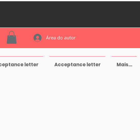
Área do autor
ceptance letter
Acceptance letter
Mais...