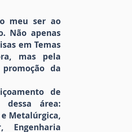
ao meu ser ao
ro. Não apenas
uisas em Temas
ora, mas pela
a promoção da
içoamento de
e dessa área:
 e Metalúrgica,
, Engenharia