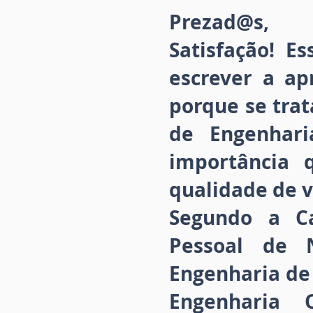
Prezad@s,
Satisfação! 
escrever a ap
porque se tra
de Engenhari
importância 
qualidade de v
Segundo a C
Pessoal de N
Engenharia de 
Engenharia 