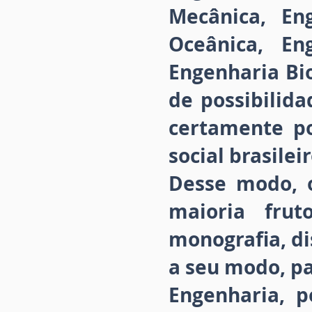
Mecânica, En
Oceânica, Eng
Engenharia Bi
de possibilida
certamente p
social brasileir
Desse modo, o
maioria frut
monografia, di
a seu modo, p
Engenharia, p