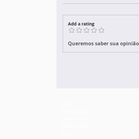
Add a rating
Queremos saber sua opinião 
Início
Nova página
Coletâneas
Submissões
Acervo