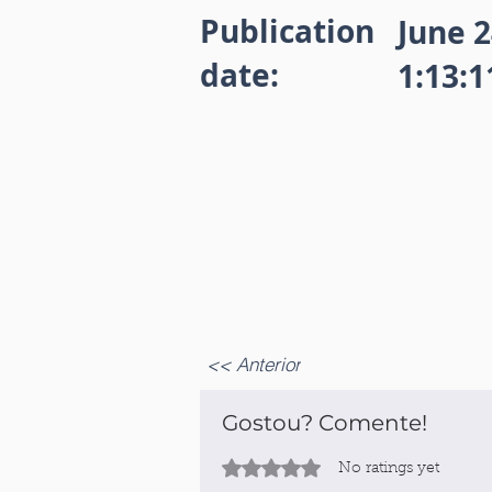
Publication
June 2
date:
1:13:
<< Anterior
Gostou? Comente!
Rated 0 out of 5 stars.
No ratings yet