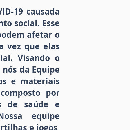
ID-19 causada
to social. Esse
podem afetar o
a vez que elas
al. Visando o
 nós da Equipe
os e materiais
 composto por
os de saúde e
Nossa equipe
tilhas e jogos,