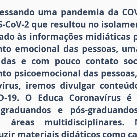
vessando uma pandemia da COV
S-CoV-2 que resultou no isolamen
iado às informações midiáticas 
to emocional das pessoas, um
adas e com pouco contato soci
to psicoemocional das pessoas,
írus, iremos divulgar conteúd
D-19. O Educa Coronavírus é
s, graduandos e pós-graduand
 áreas multidisciplinares. 
zir materiais didáticos como car