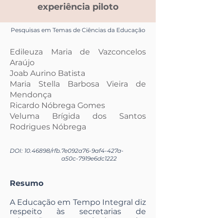
experiência piloto
Pesquisas em Temas de Ciências da Educação
Edileuza Maria de Vazconcelos
Araújo
Joab Aurino Batista
Maria Stella Barbosa Vieira de
Mendonça
Ricardo Nóbrega Gomes
Veluma Brígida dos Santos
Rodrigues Nóbrega
DOI:
10.46898
/rfb.
7e092a76-9af4-427a-
a50c-7919e6dc1222
Resumo
A Educação em Tempo Integral diz
respeito às secretarias de