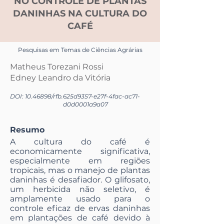
NO CONTROLE DE PLANTAS
DANINHAS NA CULTURA DO
CAFÉ
Pesquisas em Temas de Ciências Agrárias
Matheus Torezani Rossi
Edney Leandro da Vitória
DOI:
10.46898
/rfb.
625d9357-e27f-4fac-ac71-
d0d0001a9a07
Resumo
A cultura do café é
economicamente significativa,
especialmente em regiões
tropicais, mas o manejo de plantas
daninhas é desafiador. O glifosato,
um herbicida não seletivo, é
amplamente usado para o
controle eficaz de ervas daninhas
em plantações de café devido à