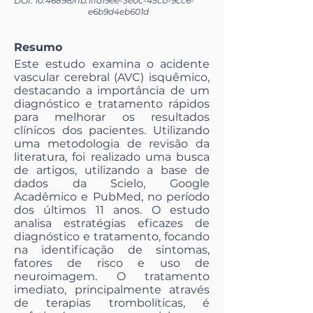
DOI:
10.46898
/rfb.
1ffd19ee-3e0c-45cb-9cc6-
e6b9d4eb601d
Resumo
Este estudo examina o acidente
vascular cerebral (AVC) isquêmico,
destacando a importância de um
diagnóstico e tratamento rápidos
para melhorar os resultados
clínicos dos pacientes. Utilizando
uma metodologia de revisão da
literatura, foi realizado uma busca
de artigos, utilizando a base de
dados da Scielo, Google
Acadêmico e PubMed, no período
dos últimos 11 anos. O estudo
analisa estratégias eficazes de
diagnóstico e tratamento, focando
na identificação de sintomas,
fatores de risco e uso de
neuroimagem. O tratamento
imediato, principalmente através
de terapias trombolíticas, é