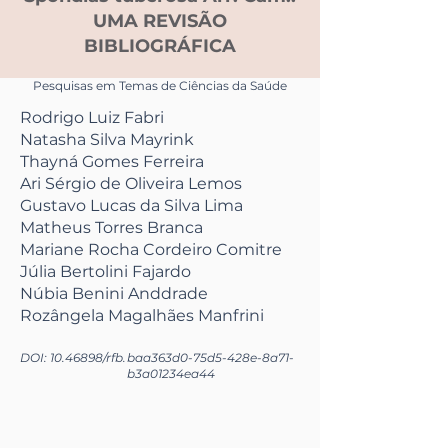
UMA REVISÃO
BIBLIOGRÁFICA
Pesquisas em Temas de Ciências da Saúde
Rodrigo Luiz Fabri
Natasha Silva Mayrink
Thayná Gomes Ferreira
Ari Sérgio de Oliveira Lemos
Gustavo Lucas da Silva Lima
Matheus Torres Branca
Mariane Rocha Cordeiro Comitre
Júlia Bertolini Fajardo
Núbia Benini Anddrade
Rozângela Magalhães Manfrini
DOI:
10.46898
/rfb.
baa363d0-75d5-428e-8a71-
b3a01234ea44