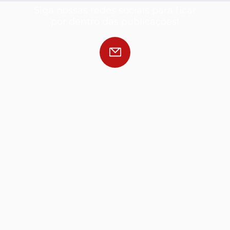
Siga nossas redes sociais para ficar
por dentro das publicações!