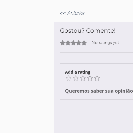
<< Anterior
Gostou? Comente!
Rated 0 out of 5 stars.
No ratings yet
Add a rating
Queremos saber sua opinião 