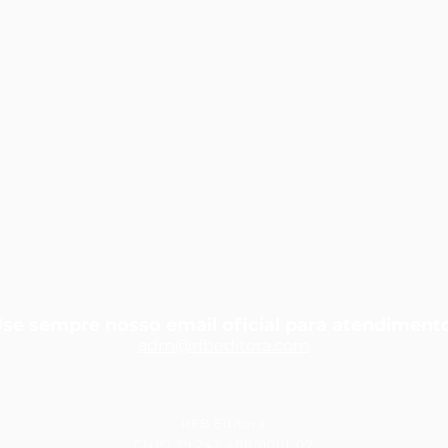
se sempre nosso email oficial para atendiment
adm@rfbedit
ora.com
RFB Editora
CNPJ 39.242.488/0001-07