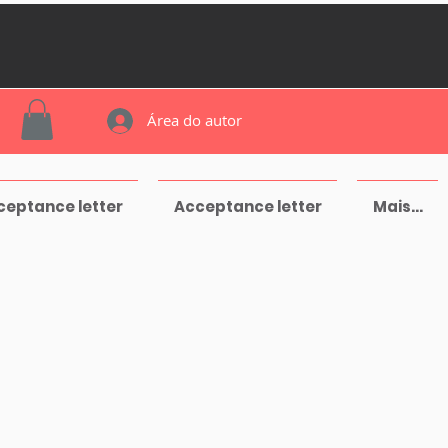
Área do autor
ceptance letter
Acceptance letter
Mais...