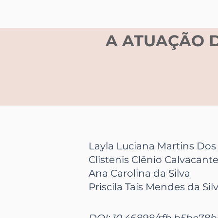
A ATUAÇÃO D
Layla Luciana Martins Dos 
Clistenis Clênio Calvacant
Ana Carolina da Silva
Priscila Taís Mendes da Sil
DOI: 10.46898/rfb.
b5be78b