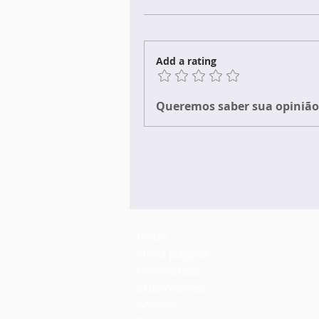
Add a rating
Queremos saber sua opinião 
Início
Nova página
Coletâneas
Submissões
Acervo