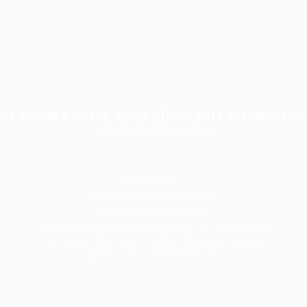
se sempre nosso email oficial para atendiment
adm@rfbedit
ora.com
RFB Editora
CNPJ 39.242.488/0001-07
Telefone: (91) 98566-1194
Tv. Quintino Bocaiúva, 2301, Sala 713, Ed. Rogélio
Fernandez Business - Center, Batista Campos,
Belém - PA, CEP: 66045-315