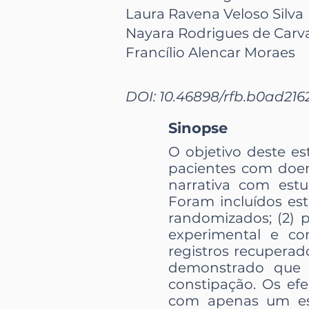
Laura Ravena Veloso Silva
Nayara Rodrigues de Carv
Francílio Alencar Moraes
DOI: 10.46898/rfb.
b0ad216
Sinopse
O objetivo deste es
pacientes com doen
narrativa com es
Foram incluídos est
randomizados; (2) 
experimental e co
registros recuperad
demonstrado que 
constipação. Os efe
com apenas um est