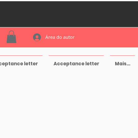
Área do autor
ceptance letter
Acceptance letter
Mais...