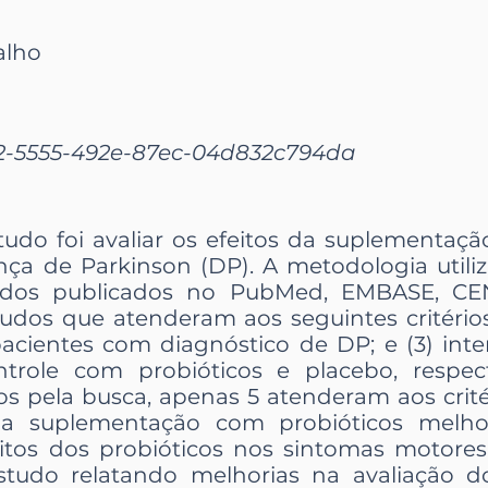
alho
2-5555-492e-87ec-04d832c794da
tudo foi avaliar os efeitos da suplementaç
ça de Parkinson (DP). A metodologia utiliz
tudos publicados no PubMed, EMBASE, CE
udos que atenderam aos seguintes critérios: 
pacientes com diagnóstico de DP; e (3) int
ntrole com probióticos e placebo, respec
os pela busca, apenas 5 atenderam aos critér
a suplementação com probióticos melho
itos dos probióticos nos sintomas motores
udo relatando melhorias na avaliação 