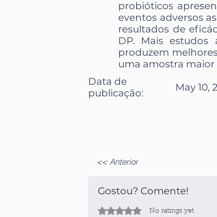
probióticos aprese
eventos adversos as
resultados de efic
DP. Mais estudos a
produzem melhores r
uma amostra maior d
Data de
May 10, 
publicação:
<< Anterior
Gostou? Comente!
Rated 0 out of 5 stars.
No ratings yet