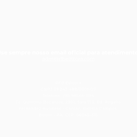
se sempre nosso email oficial para atendiment
adm@rfbedit
ora.com
RFB Editora
CNPJ 39.242.488/0001-07
Telefone: (91) 98566-1194
Tv. Quintino Bocaiúva, 2301, Sala 713, Ed. Rogélio
Fernandez Business - Center, Batista Campos,
Belém - PA, CEP: 66045-315