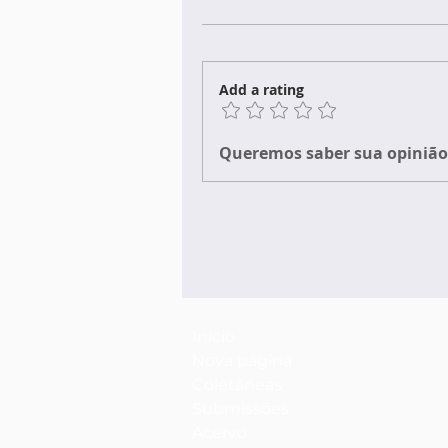
Add a rating
Queremos saber sua opinião 
Início
Nova página
Coletâneas
Submissões
Acervo