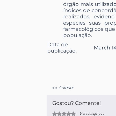
órgão mais utilizad
índices de concordâ
realizados, evide
espécies suas pro
farmacológicos que 
população.
Data de
March 14
publicação:
<< Anterior
Gostou? Comente!
Rated 0 out of 5 stars.
No ratings yet