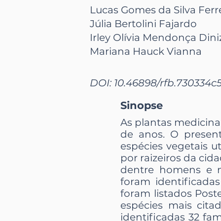
Lucas Gomes da Silva Ferr
Júlia Bertolini Fajardo
Irley Olívia Mendonça Dini
Mariana Hauck Vianna
DOI: 10.46898/rfb.
730334c
Sinopse
As plantas medicina
de anos. O present
espécies vegetais 
por raizeiros da cid
dentre homens e mu
foram identificadas
foram listados Poste
espécies mais cita
identificadas 32 fam