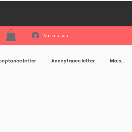
Área do autor
ceptance letter
Acceptance letter
Mais...