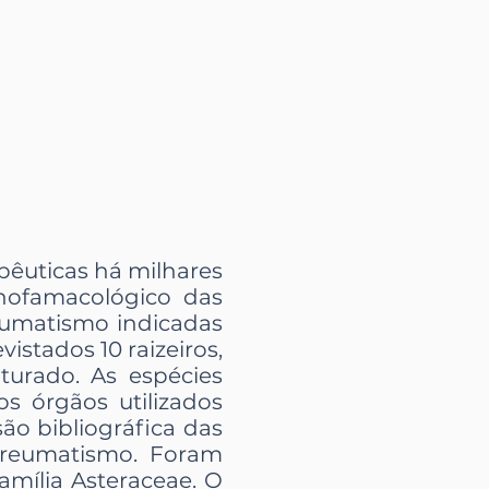
pêuticas há milhares
tnofamacológico das
eumatismo indicadas
istados 10 raizeiros,
turado. As espécies
os órgãos utilizados
são bibliográfica das
o reumatismo. Foram
família Asteraceae. O